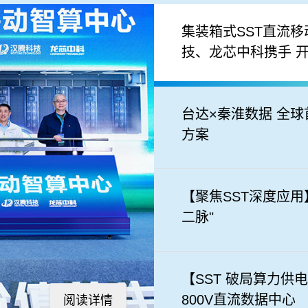
集装箱式SST直流
技、龙芯中科携手 
台达×秦淮数据 全
方案
【聚焦SST深度应用】
二脉"
【SST 破局算力
800V直流数据中心
阅读详情