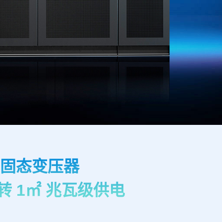
T 固态变压器
直转 1㎡ 兆瓦级供电