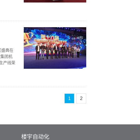
奖盛典在
达集团机
生产线荣
1
2
楼宇自动化