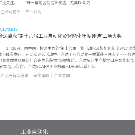
广泛关注。 “珠三角地区制造业发达，尤其以3C为...
企业可持续
产业要闻
2018/03/19
台达囊获“第十六届工业自动化及智能化年度评选”三项大奖
3月16日，由中国工控网主办的“第十六届工业自动化及智能化年度评选”颁
北京隆重举行。在此次评选活动中，台达工业自动化一举囊获三项大奖——台
电事业群总经理刘佳容先生荣获“智造领袖奖”、台达吴江生产基地CDP智能制造
获“智造示范奖”、台达SCARA工业机器人DRS60L系列荣...
产品与解决方案
获奖新闻
产业要闻
工业自动化