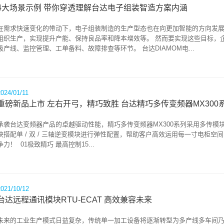
4大场景示例 带你穿透理解台达电子组装智造方案内涵
在需求快速变化的带动下，电子组装制造的生产型态也在向更加智能的方向发
组织生产，实现提升产能、保持良品率和降本增效等。 然而要实现这些目标，
级产线、监控管理、工单备料、故障排查等环节。 台达DIAMOM电...
2024/01/11
重磅新品上市 左右开弓，精巧致胜 台达精巧多传变频器MX300
承袭台达变频器产品的卓越驱动性能，精巧多传变频器MX300系列采用多传模
块搭配单 / 双 / 三轴逆变模块进行弹性配置，帮助客户高效运用每一寸电柜
争力！ 01极致精巧 最高控制15...
2021/10/12
台达远程通讯模块RTU-ECAT 高效兼容未来
未来的工业生产模式日益复杂，传统单一加工设备将逐渐转型为多产线多车间