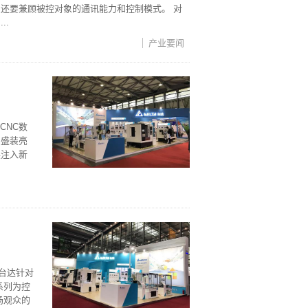
还要兼顾被控对象的通讯能力和控制模式。 对
..
产业要闻
CNC数
品盛装亮
展注入新
台达针对
系列为控
场观众的