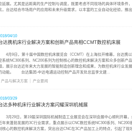
应延展。尤其是远距离的生产控制与调度，既要考虑不同现场的具体环境条件，
此，台达结合市场用户的应用和未来升级需求，以丰富的工业自动化经验，推出.
2018/04/10
台达携机床行业解决方案和创新产品亮相CCMT数控机床展
4月9日，第十届中国数控机床展览会（CCMT）在上海拉开帷幕，台达携以
控系统NC300系列、NC200系列为控制核心的数控机床解决方案和众多创新产
相，展示台达近年来大力发展的智能制造创新理念和成果，为数控机床行业发
的动能。 台达集团-中达电通运动控制产品开发处总监李文建...
产品与解决方案
产业要闻
2018/03/29
台达多种机床行业解决方案闪耀深圳机械展
3月29日，第19届深圳国际机械制造工业展览会在深圳会展中心顺利开幕，
近年来蓬勃发展的3C行业需求，重点展示以CNC数控系统NC300系列、NC200
制核心的数控机床解决方案，突出台达CNC在3C产品加工上的特点，引起了现