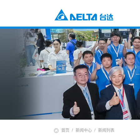
电源及元器件
工业自动化与智能制造解决方案
楼宇自动化解决方案
元器件
数据中心解决方案
电源及系统
通信网络电源解决方案
风扇与散热管理
智慧能源解决方案
视讯与监控解决方案
交通
电动车充电解决方案
电动车动力系统
自动化
工业自动化
楼宇自动化
基础设施
网络通讯基础设施
能源基础设施
首页
新闻中心
新闻列表
视讯与显像系统