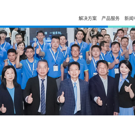
解决方案
产品服务
新闻
服务与支持
自助服务
台达简介
新闻列表
走进台达
发展历程与企业文化
活动讯息
校园招聘
售后服务
下载中心
经营团队
视频专区
加入我们
电源年保服务
故障码查询
事业范畴
出版刊物
荣誉奖项
工业自动化服务
在线报修
全球营运
新闻联络
打假公告
在线选型
研发与创新
常见问题
防伪查询
国家认可实验室
产品网络安全漏洞管理政策
停产替代查询
大事纪
授权渠道商查询
培训中心
可持续发展
申请成为台达合作
云课堂
相关连结
联系我们
课堂培训
供货商自荐
分支机构
在线留言