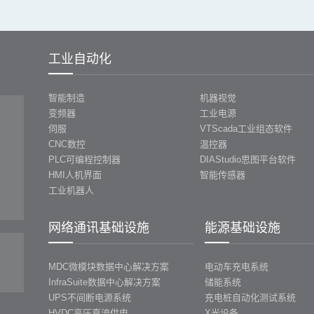
工业自动化
智能制造
机器视觉
变频器
工业电源
伺服
VTScada工业组态软件
CNC数控
温控器
PLC可编程控制器
DIAStudio思图平台软件
HMI人机界面
智能传感器
工业机器人
网络通讯基础设施
能源基础设施
MDC微模块数据中心解决方案
电动车充电系统
InfraSuite数据中心解决方案
储能系统
UPS不间断电源系统
充电桩自动化测试系统
HVDC高压直流供电
X光设备