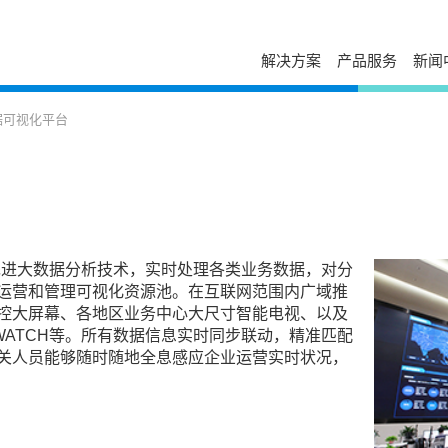
解决方案
产品服务
新闻
服务与支持
自助服务
台达简介
新闻列表
走进台达
据可视化平台
发展历程与企业文化
活动讯息
校园招聘
售后服务
下载中心
经营团队
视频专区
加入我们
电源年保服务
故障码查询
事业范畴
出版刊物
荣誉奖项
工业自动化服务
在线报修
全球营运
新闻联络
打假公告
在线选型
研发与创新
常见问题
防伪查询
国家认可实验室
产品网络安全漏洞管理政策
停产替代查询
用先进大数据分析技术，实时处理各类业务数据，对分
大事纪
授权渠道商查询
培训中心
运营和管理可视化资源池。在互联网范围内广域推
可持续发展
申请成为台达合作
控大屏幕、各地区业务中心大尺寸智能电视、以及
云课堂
相关连结
／WATCH等。所有数据信息实时同步联动，精准匹配
联系我们
课堂培训
供货商自荐
关人员能够随时随地全息感应企业运营实时状况，
分支机构
在线留言