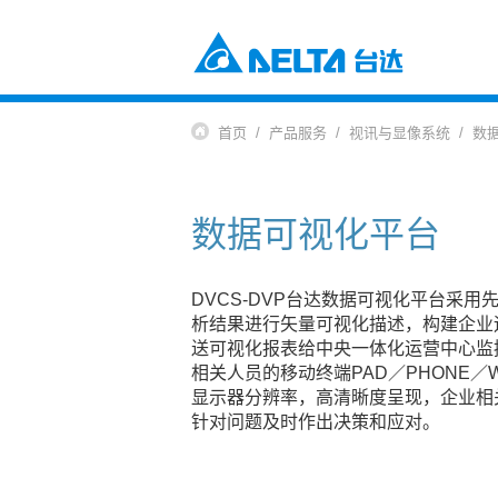
电源及元器件
工业自动化与智能制造解决方案
首页
产品服务
视讯与显像系统
数
楼宇自动化解决方案
元器件
数据中心解决方案
电源及系统
通信网络电源解决方案
风扇与散热管理
数据可视化平台
智慧能源解决方案
视讯与监控解决方案
交通
电动车充电解决方案
电动车动力系统
DVCS-DVP台达数据可视化平台采
自动化
析结果进行矢量可视化描述，构建企业
送可视化报表给中央一体化运营中心监
工业自动化
相关人员的移动终端PAD／PHONE
楼宇自动化
显示器分辨率，高清晰度呈现，企业相
基础设施
针对问题及时作出决策和应对。
网络通讯基础设施
能源基础设施
视讯与显像系统