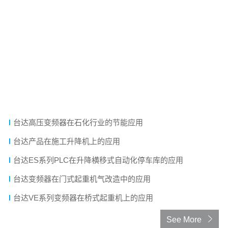
技术文章
台达工业自动化产品助力油田联合站提档升级
台达注水一体化控制系统解决方案提升油田注水工艺效能
台达CH2000变频器在塔吊起升上的应用
台达REG2000电能反馈单元应用于桥式起重机
台达PLC在起重-集装箱方面的应用
台达高压变频器在石化行业的节能应用
台达产品在施工升降机上的应用
台达ES系列PLC在升降横移式自动化停车库的应用
台达变频器在门式起重机气改造中的应用
台达VE系列变频器在桥式起重机上的应用
See More