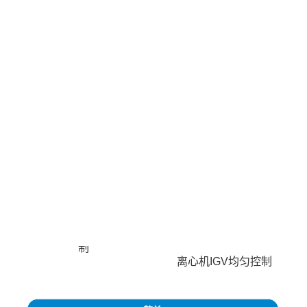
空压群控算法
空调群控算法
缺失压力补偿、冗余压力剔
响应室内温度分布的控制
除，稳定波动
响应人员数量的控制
多点用气平衡管理
响应室外天气变化的控制
螺杆机智能轮休机制
响应产线设备开启数量的控
“0”卸载机制
制
离心机IGV均匀控制