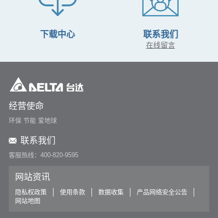
台达电力行业大屏幕解决方案为达州电力打造调度中心监控
大屏
下载中心
联系我们
台达DVCS分布式图像显示控制系统成功应用湖北三鑫金铜生
产调度
在线留言
台达DVCS分布式图像控制系统--助力同发东周窑煤业提升信
息化实力
台达iPEMS智慧监控与可视化管理系统为新疆油田打造一体
化运行指挥中心
经营使命
环保 节能 爱地球
See More
联系我们
客服热线：400-820-9595
网站资讯
隐私权政策
使用条款
数据收集
产品网络安全公告
网站地图