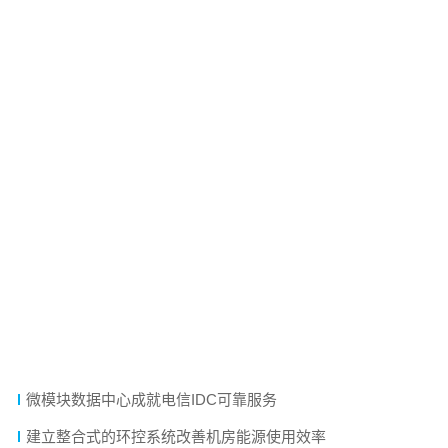
相关信息
技术文章
如何打造一座 LEED 认证的绿色数据中心
台达InfraSuite 数据中心为公众服务打造坚固磐石
知名影视制作公司 采用灵动系列打造数据保障平台
台达易动系列 应用于大型IDC 机房微模块数据中心
助力智能制造，易动系列 为自动化设备研发中心打造核心机
房
微模块数据中心的架构与优势
微模块数据中心襄助软通动力打造智慧城市
微模块数据中心成就电信IDC可靠服务
建立整合式的环控系统改善机房能源使用效率