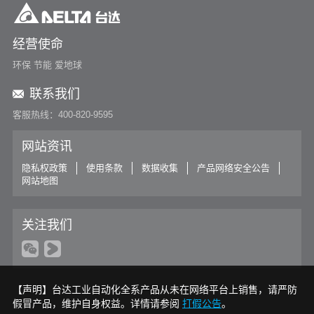
台达海福HIFT UPS 助推中国国际电子商务中心信息化建设
经营使命
中达电通高压直流电源携手中国联通共创智能绿生活
环保 节能 爱地球
台达PQC系列APF产品助天津电信打造优质IDC机房
联系我们
台达精密空调再“亮剑”助力喀什电信机房改造
客服热线：400-820-9595
See More
网站资讯
隐私权政策
使用条款
数据收集
产品网络安全公告
网站地图
关注我们
【声明】台达工业自动化全系产品从未在网络平台上销售，请严防
假冒产品，维护自身权益。详情请参阅
打假公告
。