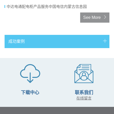
中达电通配电柜产品服务中国电信内蒙古信息园
See More
成功案例
台达为 Miran 公司圣彼得堡数据中心打造客制化整体解决方
案
微模块数据中心成就电信IDC可靠服务
台达列头柜产品全力服务上海移动
台达高性能UPS助广州电信解决城区数据中心难题
下载中心
联系我们
中达高压直流斩获上海移动逾百万大单
在线留言
数据中心高密度应用的UPS解决方案——台达Ultron DPS 系
列UPS助广州联通750机房完美扩容