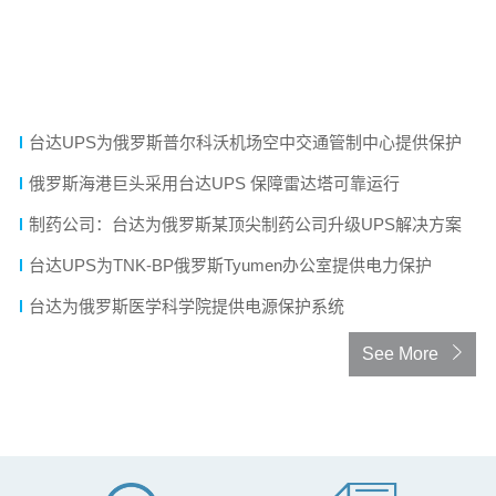
技术文章
数据中心冷却系统的演进
小功率UPS为俄罗斯炼油厂提供安防电源保障
台达UPS为俄罗斯普尔科沃机场空中交通管制中心提供保护
俄罗斯海港巨头采用台达UPS 保障雷达塔可靠运行
制药公司：台达为俄罗斯某顶尖制药公司升级UPS解决方案
台达UPS为TNK-BP俄罗斯Tyumen办公室提供电力保护
台达为俄罗斯医学科学院提供电源保护系统
See More
暂无内容
资料陆续新增中