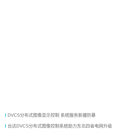
相关信息
技术文章
台达电动前维护激光DLP为公安指挥提供可靠平台
台达视讯产品解决方案 助力提升公众服务可视信息化水平
台达激光DLP大屏幕显示系统助力海域动态监管
台达DLP大屏幕拼接系统助力水资源监控
台达激光DLP为气象预警服务提供技术支持
福建晋江公安采用台达LCD拼接大屏打造指挥调度平台
DVCS分布式图像显示控制 系统服务新疆防暴
台达DVCS分布式图像控制系统助力东北四省电网升级