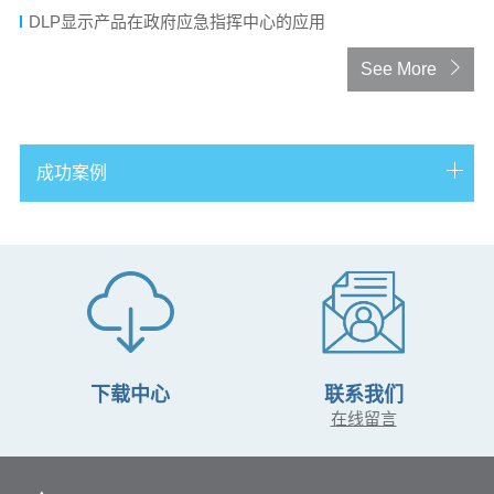
DLP显示产品在政府应急指挥中心的应用
See More
成功案例
公安战训基地选择台达方案打造教学多媒体系统
台达视讯携手平潭综合实验区 打造数字商务展厅
服务雪域高原 台达为边防公安打造高可靠大屏幕解决方案
台达再助电子法院建设激光DLP打造领先方案
台达激光DLP助力创建气象灾害预警平台
下载中心
联系我们
在线留言
台达激光DLP大屏幕显示系统助力海域动态监管
台达襄助政法“互联网+“ 为中国首个电子法院提供大屏幕系统