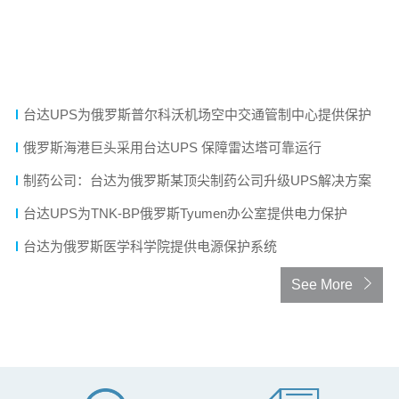
技术文章
数据中心冷却系统的演进
小功率UPS为俄罗斯炼油厂提供安防电源保障
台达UPS为俄罗斯普尔科沃机场空中交通管制中心提供保护
俄罗斯海港巨头采用台达UPS 保障雷达塔可靠运行
制药公司：台达为俄罗斯某顶尖制药公司升级UPS解决方案
台达UPS为TNK-BP俄罗斯Tyumen办公室提供电力保护
台达为俄罗斯医学科学院提供电源保护系统
See More
暂无内容
资料陆续新增中