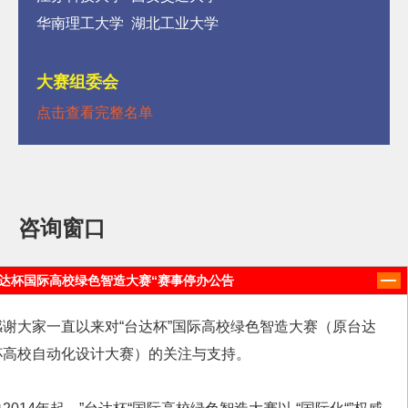
华南理工大学 湖北工业大学
大赛组委会
点击查看完整名单
咨询窗口
组委会邮箱：
台达杯国际高校绿色智造大赛“赛事停办公告
editor@deltaww.com
感谢大家一直以来对“台达杯”国际高校绿色智造大赛（原台达
edu@ilinkiedu.com
杯高校自动化设计大赛）的关注与支持。
大赛联系QQ群：
713252967