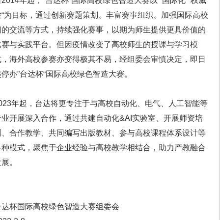
自2014年起，”台达杯“国际高校绿色智造大赛以 “国际化“”权威
性“为目标，通过创新赛题策划、丰富赛事组织、加强国际高校
联系人：
间的交流等方式，持续强化赛事，以期为师生提供更具价值的
台达：
比赛与实践平台。但因疫情改变了高校师生的授课与学习模
肖玲：189-8945-8686
式，海外高校参赛亦变得极其不易，经组委会审慎决定，即日
智汇教育：
起停办”台达杯“国际高校绿色智造大赛。
甄老师：188-112-17291
詹老师：186-1335-1916
2023年起，台达将更专注于与高校自动化、电气、人工智能等
专业开展深入合作，通过共建自动化&AI实验室、开展师资培
训、合作教学、共同编写出版教材、参与高校课程体系设计等
微信互动
多种模式，聚焦于企业经验与高校教学相结合，助力产教融合
本届大赛的所有重要信息将通过台达杯国际高校绿色智造
发展。
大赛官方公众号同步发布，请扫描二维码，及时掌控最新
动态！
台达杯国际高校绿色智造大赛组委会