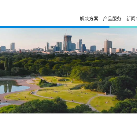
解决方案
产品服务
新闻
服务与支持
自助服务
台达简介
新闻列表
走进台达
发展历程与企业文化
活动讯息
校园招聘
售后服务
下载中心
经营团队
视频专区
加入我们
电源年保服务
故障码查询
事业范畴
出版刊物
荣誉奖项
工业自动化服务
在线报修
全球营运
新闻联络
打假公告
在线选型
研发与创新
常见问题
防伪查询
国家认可实验室
产品网络安全漏洞管理政策
停产替代查询
大事纪
授权渠道商查询
培训中心
可持续发展
申请成为台达合作
云课堂
相关连结
联系我们
课堂培训
供货商自荐
分支机构
在线留言