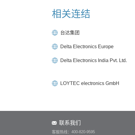
相关连结
台达集团
Delta Electronics Europe
Delta Electronics India Pvt. Ltd.
LOYTEC electronics GmbH
联系我们
客服热线：400-820-9595