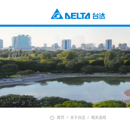
电源及元器件
工业自动化与智能制造解决方案
楼宇自动化解决方案
元器件
数据中心解决方案
电源及系统
通信网络电源解决方案
风扇与散热管理
智慧能源解决方案
视讯与监控解决方案
交通
电动车充电解决方案
电动车动力系统
自动化
工业自动化
楼宇自动化
基础设施
网络通讯基础设施
首页
关于台达
相关连结
能源基础设施
视讯与显像系统