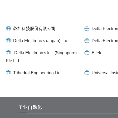
乾坤科技股份有限公司
Delta Electron
Delta Electronics (Japan), Inc.
Delta Electron
Delta Electronics Int'l (Singapore)
Eltek
Pte Ltd
Trihedral Engineering Ltd.
Universal Ins
工业自动化