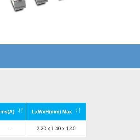
rms(A)
LxWxH(mm) Max
--
2.20 x 1.40 x 1.40