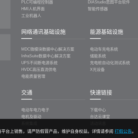
PLC可编程控制器
DIAStudio思图平台软件
HMI人机界面
智能传感器
工业机器人
网络通讯基础设施
能源基础设施
MDC微模块数据中心解决方案
电动车充电系统
InfraSuite数据中心解决方案
储能系统
UPS不间断电源系统
充电桩自动化测试系统
HVDC高压直流供电
X光设备
电能质量管理
交通
快速链接
电动车电力电子
下载中心
电机及驱动
台达云课堂
系统集成
活动讯息
络平台上销售，请严防假冒产品，维护自身权益。详情请参阅
打假公告
。