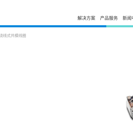
解决方案
产品服务
新闻
服务与支持
自助服务
台达简介
新闻列表
走进台达
绕线式共模线圈
发展历程与企业文化
活动讯息
校园招聘
售后服务
下载中心
经营团队
视频专区
加入我们
电源年保服务
故障码查询
事业范畴
出版刊物
荣誉奖项
工业自动化服务
在线报修
全球营运
新闻联络
打假公告
在线选型
研发与创新
常见问题
防伪查询
国家认可实验室
产品网络安全漏洞管理政策
停产替代查询
大事纪
授权渠道商查询
培训中心
可持续发展
申请成为台达合作
云课堂
相关连结
联系我们
课堂培训
供货商自荐
分支机构
在线留言