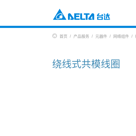
电源及元器件
工业自动化与智能制造解决方案
首页
产品服务
元器件
网络组件
楼宇自动化解决方案
元器件
数据中心解决方案
电源及系统
通信网络电源解决方案
风扇与散热管理
绕线式共模线圈
智慧能源解决方案
视讯与监控解决方案
交通
电动车充电解决方案
电动车动力系统
自动化
工业自动化
楼宇自动化
基础设施
网络通讯基础设施
能源基础设施
视讯与显像系统