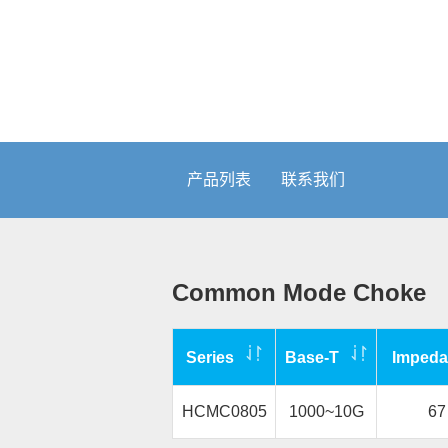
产品列表
联系我们
Common Mode Choke
Series
Base-T
Impeda
HCMC0805
1000~10G
67