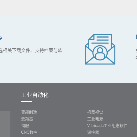
心
选相关下载文件、支持档案与软
工业自动化
智能制造
机器视觉
变频器
工业电源
伺服
VTScada工业组态软件
CNC数控
温控器