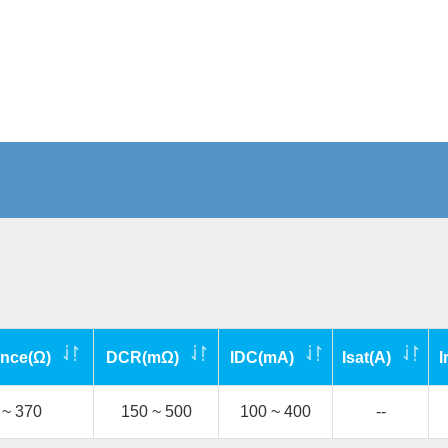
nce(Ω)
DCR(mΩ)
IDC(mA)
Isat(A)
I
 ~ 370
150 ~ 500
100 ~ 400
--