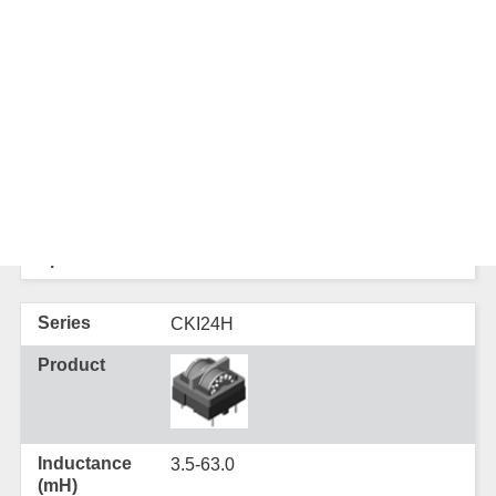
2.9~78.0
0.3~2.4
CKI24H
3.5-63.0