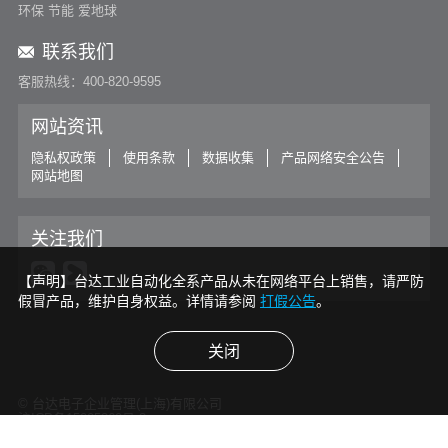
环保 节能 爱地球
联系我们
客服热线：400-820-9595
网站资讯
隐私权政策
使用条款
数据收集
产品网络安全公告
网站地图
关注我们
【声明】台达工业自动化全系产品从未在网络平台上销售，请严防
假冒产品，维护自身权益。详情请参阅
打假公告
。
关闭
© 台达电子企业管理(上海)有限公司
沪ICP备15005360号-3
沪公网安备31011502007554号