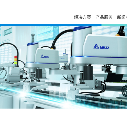
解决方案
产品服务
新闻
服务与支持
自助服务
台达简介
新闻列表
走进台达
发展历程与企业文化
活动讯息
校园招聘
售后服务
下载中心
经营团队
视频专区
加入我们
电源年保服务
故障码查询
事业范畴
出版刊物
荣誉奖项
工业自动化服务
在线报修
全球营运
新闻联络
打假公告
在线选型
研发与创新
常见问题
防伪查询
国家认可实验室
产品网络安全漏洞管理政策
停产替代查询
大事纪
授权渠道商查询
培训中心
可持续发展
申请成为台达合作
云课堂
相关连结
联系我们
课堂培训
供货商自荐
分支机构
在线留言