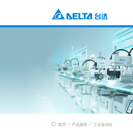
电源及元器件
工业自动化与智能制造解决方案
楼宇自动化解决方案
元器件
数据中心解决方案
电源及系统
通信网络电源解决方案
风扇与散热管理
智慧能源解决方案
视讯与监控解决方案
交通
电动车充电解决方案
电动车动力系统
自动化
工业自动化
楼宇自动化
基础设施
网络通讯基础设施
能源基础设施
首页
产品服务
工业自动化
视讯与显像系统