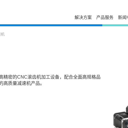
解决方案
产品服务
新闻
服务与支持
自助服务
台达简介
新闻列表
走进台达
速机
发展历程与企业文化
活动讯息
校园招聘
售后服务
下载中心
经营团队
视频专区
加入我们
电源年保服务
故障码查询
事业范畴
出版刊物
荣誉奖项
工业自动化服务
在线报修
全球营运
新闻联络
打假公告
在线选型
研发与创新
常见问题
防伪查询
国家认可实验室
产品网络安全漏洞管理政策
停产替代查询
高精密的CNC滚齿机加工设备，配合全面高规格品
大事纪
授权渠道商查询
培训中心
的高质量减速机产品。
可持续发展
申请成为台达合作
云课堂
相关连结
联系我们
课堂培训
供货商自荐
分支机构
在线留言