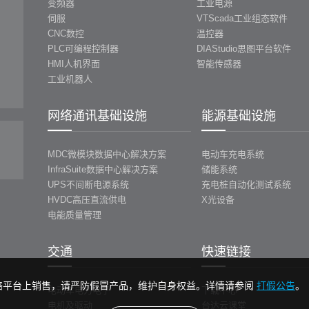
变频器
工业电源
伺服
VTScada工业组态软件
CNC数控
温控器
PLC可编程控制器
DIAStudio思图平台软件
HMI人机界面
智能传感器
工业机器人
网络通讯基础设施
能源基础设施
MDC微模块数据中心解决方案
电动车充电系统
InfraSuite数据中心解决方案
储能系统
UPS不间断电源系统
充电桩自动化测试系统
HVDC高压直流供电
X光设备
电能质量管理
交通
快速链接
络平台上销售，请严防假冒产品，维护自身权益。详情请参阅
打假公告
。
电动车电力电子
下载中心
电机及驱动
台达云课堂