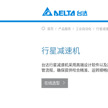
电源及元器件
工业自动化与智能制造解决方案
首页
产品服务
工业自动化
行星减
楼宇自动化解决方案
元器件
数据中心解决方案
电源及系统
通信网络电源解决方案
风扇与散热管理
行星减速机
智慧能源解决方案
视讯与监控解决方案
交通
电动车充电解决方案
电动车动力系统
台达行星减速机采用高端设计软件以及
自动化
管流程，确保提供咬合精准、运转顺畅
工业自动化
楼宇自动化
在线选型
基础设施
网络通讯基础设施
能源基础设施
视讯与显像系统