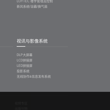
LOYTEC 楼宇管理及控制
新风系统/浴霸/换气扇
视讯与影像系统
DLP大屏幕
LCD拼接屏
LED拼接屏
投影系统
无线协作&信息发布系统
视频专区
出版刊物