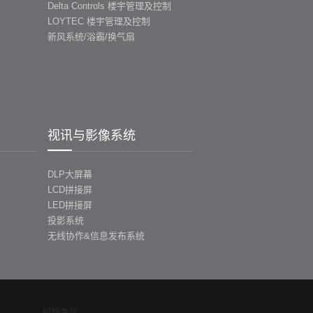
Delta Controls 楼宇管理及控制
LOYTEC 楼宇管理及控制
新风系统/浴霸/换气扇
视讯与影像系统
DLP大屏幕
LCD拼接屏
LED拼接屏
投影系统
无线协作&信息发布系统
视频专区