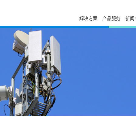
解决方案
产品服务
新闻
服务与支持
自助服务
台达简介
新闻列表
走进台达
发展历程与企业文化
活动讯息
校园招聘
售后服务
下载中心
经营团队
视频专区
加入我们
电源年保服务
故障码查询
事业范畴
出版刊物
荣誉奖项
工业自动化服务
在线报修
全球营运
新闻联络
打假公告
在线选型
研发与创新
常见问题
防伪查询
国家认可实验室
产品网络安全漏洞管理政策
停产替代查询
大事纪
授权渠道商查询
培训中心
可持续发展
申请成为台达合作
云课堂
相关连结
联系我们
课堂培训
供货商自荐
分支机构
在线留言