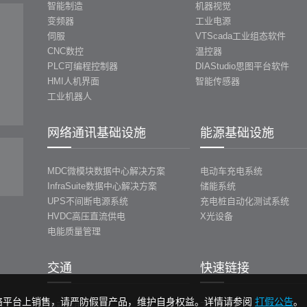
智能制造
机器视觉
变频器
工业电源
伺服
VTScada工业组态软件
CNC数控
温控器
PLC可编程控制器
DIAStudio思图平台软件
HMI人机界面
智能传感器
工业机器人
网络通讯基础设施
能源基础设施
MDC微模块数据中心解决方案
电动车充电系统
InfraSuite数据中心解决方案
储能系统
UPS不间断电源系统
充电桩自动化测试系统
HVDC高压直流供电
X光设备
电能质量管理
交通
快速链接
络平台上销售，请严防假冒产品，维护自身权益。详情请参阅
打假公告
。
电动车电力电子
下载中心