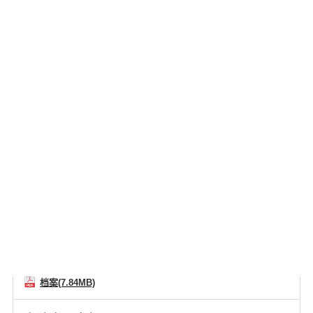
档案类型
語言
可至下载中心搜寻更多档案
I30 系列高压变频器 产品型录
通用型高压变频器, 适配多种类型电机
能源基础设施 / 高压变频器
Category：
档案类型：
型录
语系：
简体中文
发行日期：
2026-01-05
档案(7.84MB)