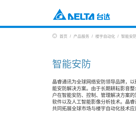
电源及元器件
工业自动化与智能制造解决方案
首页
产品服务
楼宇自动化
智能安
楼宇自动化解决方案
元器件
数据中心解决方案
电源及系统
通信网络电源解决方案
风扇与散热管理
智能安防
智慧能源解决方案
视讯与监控解决方案
交通
电动车充电解决方案
电动车动力系统
晶睿通讯为全球网络安防领导品牌，以
自动化
能安防解决方案。由于长期耕耘影音整
户在智能安防、控制、管理解决方案的
工业自动化
软件以及人工智能影像分析技术。晶睿通
楼宇自动化
共同拓展全球市场与楼宇自动化技术应
基础设施
网络通讯基础设施
能源基础设施
视讯与显像系统