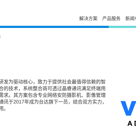
解决方案
产品服务
新闻
服务与支持
自助服务
台达简介
新闻列表
走进台达
防
发展历程与企业文化
活动讯息
校园招聘
售后服务
下载中心
经营团队
视频专区
加入我们
电源年保服务
故障码查询
事业范畴
出版刊物
荣誉奖项
工业自动化服务
在线报修
全球营运
新闻联络
打假公告
在线选型
研发与创新
常见问题
防伪查询
国家认可实验室
产品网络安全漏洞管理政策
停产替代查询
研发为驱动核心，致力于提供社会最值得信赖的智
大事纪
授权渠道商查询
培训中心
合的技术，系统整合商可透过晶睿通讯满足终端用
可持续发展
申请成为台达合作
需求。其方案包含专业网络安防摄影机、影像管理
云课堂
相关连结
讯于2017年成为台达旗下一员，结合双方实力，
联系我们
课堂培训
供货商自荐
用。
分支机构
在线留言