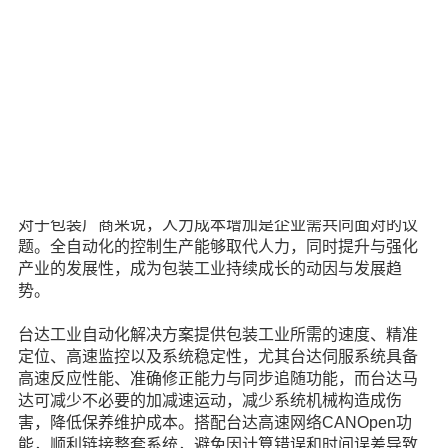
在琳琅满目的商品市场中，包装与产品本身对于消费者来
说是一个整体，包装质量反映产品质量，也直接成为消费
者购买与否的关键因素。因此各厂商除了注重包装上的美
观，也开始严格要求包装生产制程中各个环节。
对于包装厂商来说，人力成本增加是企业需共同面对的议
题。全自动化的控制生产能够取代人力，同时提升与强化
产业的发展性，成为包装工业持续成长的动因与发展趋
势。
台达工业自动化解决方案提供包装工业所需的速度、精准
定位、高速监控以及系统稳定性，尤其台达伺服系统具备
高速反应性能、准确修正能力与同步追随功能，而台达马
达可减少不必要的加减速运动，减少系统机械构造成伤
害，降低保养维护成本。搭配台达高速网络CANOpen功
能，顺利链接整套系统，避免因计算错误和时间误差导致