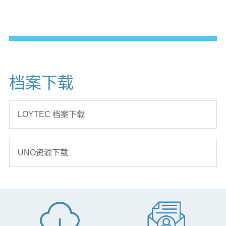
备
清新空气堡垒 台达LOYTEC打造智能化、舒适化市民服务中
成功案例
心
See More
助园区布局数字“新基建” 台达Delta Controls实现楼宇“平台化”
管理
L-STUDIO AIR 下个世代
台达智能楼宇方案
档案下载
台达Delta Controls “入驻”国际商贸合作综合体智慧管控更安
的VAV控制
全
台达LOYTEC楼控结合iBMS综合管理平台 助档案馆实现楼宇
LOYTEC 档案下载
智慧管控建筑能源可视化更贴心
台达LOYTEC楼控方案服务欧洲大型零售商
UNO资源下载
对接慧云系统 台达Delta Controls助力广州融创文旅城实现全
方位、智能化管理
台达LOYTEC楼宇自控解决方案连接BIM运维管理平台，优化
上海东方医院营运效率
台达助力内蒙古伊利集团打造开放式楼宇管理平台 节省20%