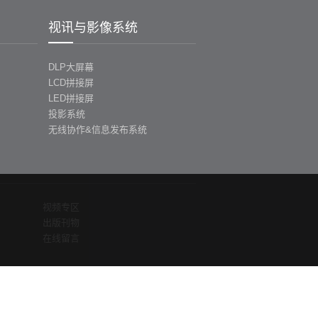
视讯与影像系统
DLP大屏幕
LCD拼接屏
LED拼接屏
投影系统
无线协作&信息发布系统
视频专区
出版刊物
在线留言
经营使命
保 节能 爱地球