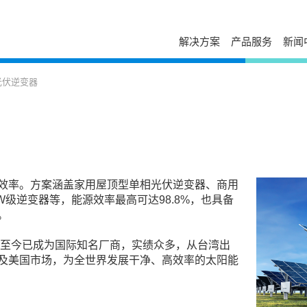
解决方案
产品服务
新闻
服务与支持
自助服务
台达简介
新闻列表
走进台达
光伏逆变器
发展历程与企业文化
活动讯息
校园招聘
售后服务
下载中心
经营团队
视频专区
加入我们
电源年保服务
故障码查询
事业范畴
出版刊物
荣誉奖项
工业自动化服务
在线报修
全球营运
新闻联络
打假公告
在线选型
研发与创新
常见问题
防伪查询
国家认可实验室
产品网络安全漏洞管理政策
停产替代查询
效率。方案涵盖家用屋顶型单相光伏逆变器、商用
大事纪
授权渠道商查询
培训中心
级逆变器等，能源效率最高可达98.8%，也具备
可持续发展
申请成为台达合作
。
云课堂
相关连结
联系我们
课堂培训
供货商自荐
，至今已成为国际知名厂商，实绩众多，从台湾出
分支机构
及美国市场，为全世界发展干净、高效率的太阳能
在线留言