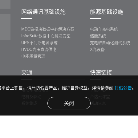
网络通讯基础设施
能源基础设施
MDC微模块数据中心解决方案
电动车充电系统
InfraSuite数据中心解决方案
储能系统
UPS不间断电源系统
充电桩自动化测试系统
HVDC高压直流供电
X光设备
电能质量管理
交通
快速链接
络平台上销售，请严防假冒产品，维护自身权益。详情请参阅
打假公告
。
电动车电力电子
下载中心
电机及驱动
台达云课堂
关闭
系统集成
活动讯息
环