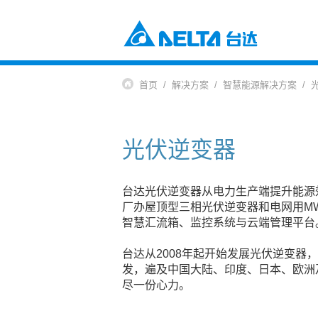
电源及元器件
工业自动化与智能制造解决方案
首页
解决方案
智慧能源解决方案
楼宇自动化解决方案
元器件
数据中心解决方案
电源及系统
通信网络电源解决方案
风扇与散热管理
光伏逆变器
智慧能源解决方案
视讯与监控解决方案
交通
电动车充电解决方案
电动车动力系统
台达光伏逆变器从电力生产端提升能源
自动化
厂办屋顶型三相光伏逆变器和电网用MW
智慧汇流箱、监控系统与云端管理平台
工业自动化
楼宇自动化
台达从2008年起开始发展光伏逆变器
基础设施
发，遍及中国大陆、印度、日本、欧洲
网络通讯基础设施
尽一份心力。
能源基础设施
视讯与显像系统