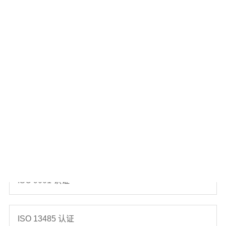
关于达尔生技
研发团队
生产制造
档案下载
ISO 9001 认证
ISO 13485 认证