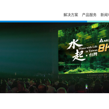
解决方案
产品服务
新闻
服务与支持
自助服务
台达简介
新闻列表
走进台达
发展历程与企业文化
活动讯息
校园招聘
售后服务
下载中心
经营团队
视频专区
加入我们
电源年保服务
故障码查询
事业范畴
出版刊物
荣誉奖项
工业自动化服务
在线报修
全球营运
新闻联络
打假公告
在线选型
研发与创新
常见问题
防伪查询
国家认可实验室
产品网络安全漏洞管理政策
停产替代查询
大事纪
授权渠道商查询
培训中心
可持续发展
申请成为台达合作
云课堂
相关连结
联系我们
课堂培训
供货商自荐
分支机构
在线留言